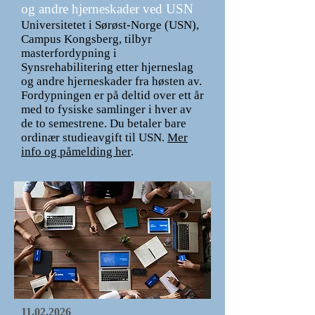
og andre hjerneskader ved USN
Universitetet i Sørøst-Norge (USN),
Campus Kongsberg, tilbyr
masterfordypning i
Synsrehabilitering etter hjerneslag
og andre hjerneskader fra høsten av.
Fordypningen er på deltid over ett år
med to fysiske samlinger i hver av
de to semestrene. Du betaler bare
ordinær studieavgift til USN.
Mer
info og påmelding her
.
11.02.2026