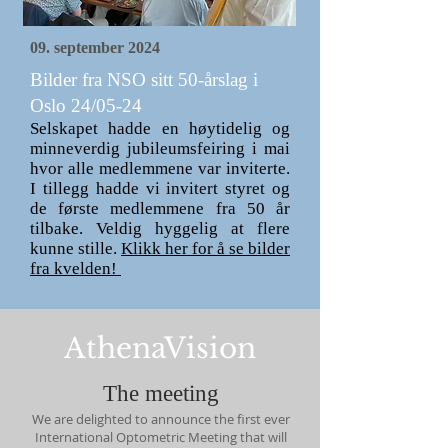
09. september 2024
Bilder fra NSO sitt 50-årslag i
Oslo 24/05-24
Selskapet hadde en høytidelig og
minneverdig jubileumsfeiring i mai
hvor alle medlemmene var inviterte.
I tillegg hadde vi invitert styret og
de første medlemmene fra 50 år
tilbake. Veldig hyggelig at flere
kunne stille.
Klikk her for å se bilder
fra kvelden!
AthenaVision
The meeting
We are delighted to announce the first ever
International Optometric Meeting that will