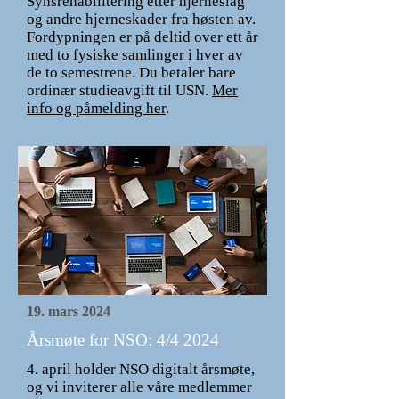
Synsrehabilitering etter hjerneslag
og andre hjerneskader fra høsten av.
Fordypningen er på deltid over ett år
med to fysiske samlinger i hver av
de to semestrene. Du betaler bare
ordinær studieavgift til USN.
Mer
info og påmelding her
.
19. mars 2024
Årsmøte for NSO: 4/4 2024
4. april holder NSO digitalt årsmøte,
og vi inviterer alle våre medlemmer