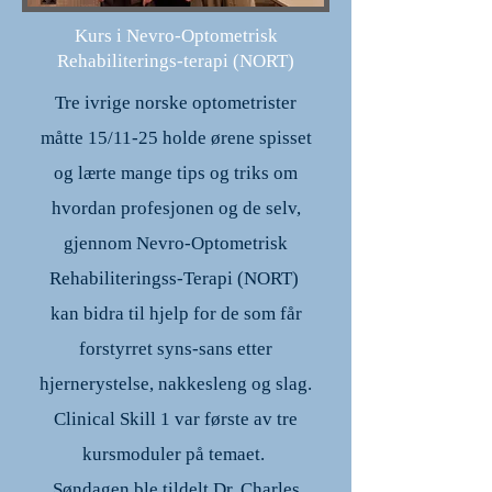
Kurs i Nevro-Optometrisk
Rehabiliterings-terapi (NORT)
Tre ivrige norske optometrister
måtte 15/11-25 holde ørene spisset
og lærte mange tips og triks om
hvordan profesjonen og de selv,
gjennom Nevro-Optometrisk
Rehabiliteringss-Terapi (NORT)
kan bidra til hjelp for de som får
forstyrret syns-sans etter
hjernerystelse, nakkesleng og slag.
Clinical Skill 1 var første av tre
kursmoduler på temaet.
Søndagen ble tildelt
Dr. Charles