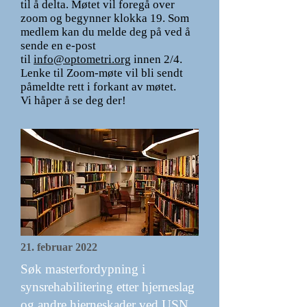
til å delta. Møtet vil foregå over
zoom og begynner klokka 19. Som
medlem kan du melde deg på ved å
sende en e-post
til
info@optometri.org
innen 2/4.
Lenke til Zoom-møte vil bli sendt
påmeldte rett i forkant av møtet.
Vi håper å se deg der!
21. februar 2022
Søk masterfordypning i
synsrehabilitering etter hjerneslag
og andre hjerneskader ved USN