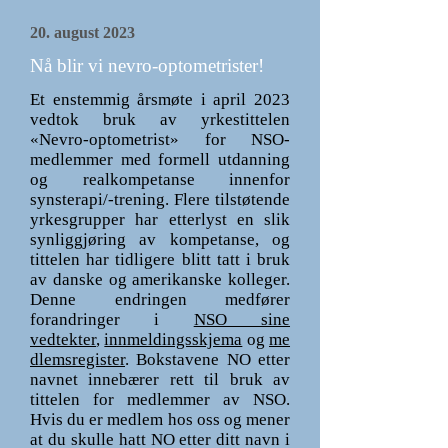
20. august 2023
Nå blir vi nevro-optometrister!
Et enstemmig årsmøte i april 2023
vedtok bruk av yrkestittelen
«Nevro-optometrist» for NSO-
medlemmer med formell utdanning
og realkompetanse innenfor
synsterapi/-trening. Flere tilstøtende
yrkesgrupper har etterlyst en slik
synliggjøring av kompetanse, og
tittelen har tidligere blitt tatt i bruk
av danske og amerikanske kolleger.
Denne endringen medfører
forandringer i
NSO sine
vedtekter
,
innmeldingsskjema
og
me
dlemsregister
. Bokstavene NO etter
navnet innebærer rett til bruk av
tittelen for medlemmer av NSO.
Hvis du er medlem hos oss og mener
at du skulle hatt NO etter ditt navn i