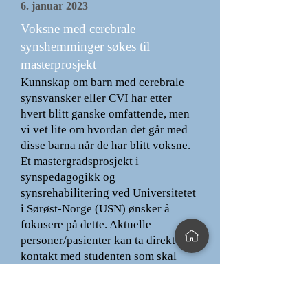
6. januar 2023
Voksne med cerebrale
synshemminger søkes til
masterprosjekt
Kunnskap om barn med cerebrale
synsvansker eller CVI har etter
hvert blitt ganske omfattende, men
vi vet lite om hvordan det går med
disse barna når de har blitt voksne.
Et mastergradsprosjekt i
synspedagogikk og
synsrehabilitering ved Universitetet
i Sørøst-Norge (USN) ønsker å
fokusere på dette. Aktuelle
personer/pasienter kan ta direkte
kontakt med studenten som skal
gjennomføre prosjektet på e-
post,
lara-reistad@hotmail.com
.