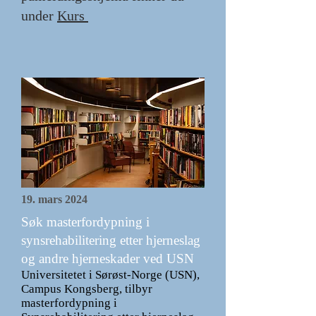
under
Kurs
19. mars 2024
Søk masterfordypning i
synsrehabilitering etter hjerneslag
og andre hjerneskader ved USN
Universitetet i Sørøst-Norge (USN),
Campus Kongsberg, tilbyr
masterfordypning i