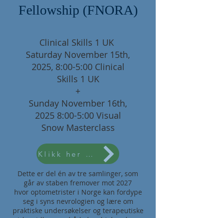
Fellowship (FNORA)
Clinical Skills 1 UK
Saturday November 15th,
2025, 8:00-5:00 Clinical
Skills 1 UK
+
Sunday November 16th,
2025 8:00-5:00 Visual
Snow Masterclass
Klikk her om du vil lære mer
Dette er del én av tre samlinger, som
går av staben fremover mot 2027
hvor optometrister i Norge kan fordype
seg i syns nevrologien og lære om
praktiske undersøkelser og terapeutiske