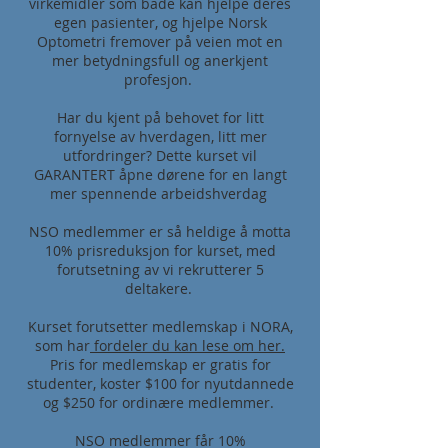
virkemidler som både kan hjelpe deres
egen pasienter, og hjelpe Norsk
Optometri fremover på veien mot en
mer betydningsfull og anerkjent
profesjon.
Har du kjent på behovet for litt
fornyelse av hverdagen, litt mer
utfordringer? Dette kurset vil
GARANTERT åpne dørene for en langt
mer spennende arbeidshverdag
NSO medlemmer er så heldige å motta
10% prisreduksjon for kurset, med
forutsetning av vi rekrutterer 5
deltakere.
Kurset forutsetter medlemskap i NORA,
som har
fordeler du kan lese om her.
Pris for medlemskap er gratis for
studenter, koster $100 for nyutdannede
og $250 for ordinære medlemmer. ​
NSO medlemmer får 10%