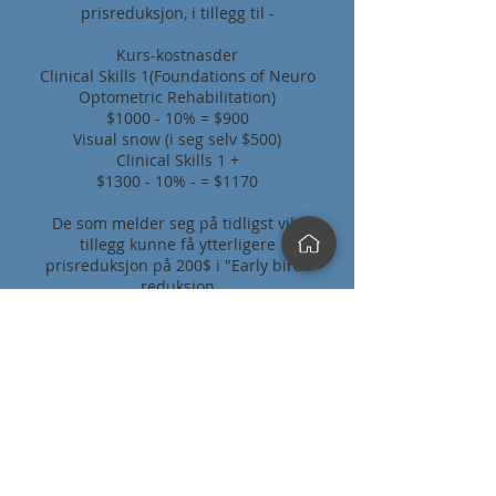
prisreduksjon, i tillegg til -
Kurs-kostnasder
Clinical Skills 1(Foundations of Neuro
Optometric Rehabilitation)
$1000 - 10% = $900
Visual snow (i seg selv $500)
Clinical Skills 1 +
$1300 - 10% - = $1170
De som melder seg på tidligst vil i
tillegg kunne få ytterligere
prisreduksjon på 200$ i "Early bird"
reduksjon
Kurs tillater søknad om Fellowship i
NORA (FNORA)
Dette er en prosess, som vil inkludere
en del oppgaver og avhandlinger, men
som garantert vil være lærerikt,
og gi mer igjen for kursdeltakelsen.
FNORA søknad: $750