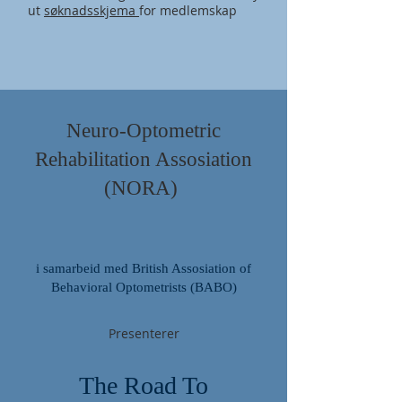
ut
søknadsskjema
for medlemskap
Neuro-Optometric
Rehabilitation Assosiation
(NORA)
i samarbeid med British Assosiation of
Behavioral Optometrists (BABO)
Presenterer
The Road To