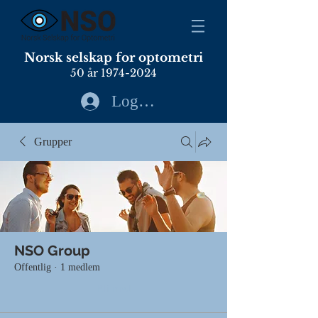
Norsk selskap for optometri
50 år
1974-2024
Logg inn
Grupper
NSO Group
Offentlig
·
1 medlem
Bli med